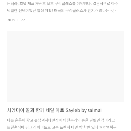
는터라, 호텔 체크아웃 후 오후 쿠킹클래스를 예약했다. 결론적으로 아주
탁월한 선택이었던 일정 계획! 태국의 쿠킹클래스가 인기가 많다는 것은
익히 알고 있었지만 이렇게나 쿠킹클래스가 많은 지 몰랐다. 대부분 5~6
2025. 1. 22.
시간이 소요되는 것으로 나와있어 아이를 데리고 너무 길지 않을까 걱정
이 되었다여러 인기 많은 쿠킹클래스들을 둘러보다가 그나마 시간이 짧
으면서 평이 좋았던 마마노이 쿠킹클래스로 예약했다.마마노이 홈페이
지를 통해서 직접 요리하는 성인 1인, 옆에서 참관하는 어린이 1명 해서
총 $47.44로 결재했다 쿠킹 클래스 일정 (오후 타임)3:30~4시 사이에
호텔에서 픽업하고쿠킹클래스로 가는 길에 로컬시장을 들르고쿠킹 스쿨
에 도착해서..
치앙마이 딸과 함께 네일 아트 Sayleb by saimai
나는 손톱이 짧고 못생겨서네일샵에서 전문가의 손을 빌렸던 적이라고
는결혼식때 핑크와 화이트로 고른 프렌치 네일 딱 한번 있다 ㅎㅎ벌써부