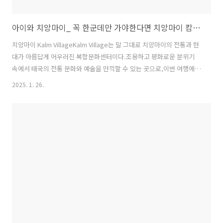
아이와 치앙마이_ 꼭 한군데만 가야한다면 치앙마이 캄빌리지 Kalm Village
치앙마이 Kalm VillageKalm Village는 말 그대로 치앙마이의 전통과 현
대가 아름답게 어우러진 복합문화센터이다.조용하고 평화로운 분위기
속에서 태국의 전통 문화와 예술을 만끽할 수 있는 곳으로,이번 여행에서
가장 좋았던 공간으로 기억한다. Kalm Village, 태국의 전통과 현대의 조
2025. 1. 26.
화Kalm Village는 치앙마이 올드타운 내에 있지만 주변은 푸른 나무와
전통적인 건물들로 둘러싸여 있어도심의 번잡함과는 거리가 멀었다.입
구에서 시원한 공간감과 좋은 자재들로 만들어진 건물, 디테일이 뛰어난
가구들로 첫인상부터 멋지다!감탄사가 절로 나온다Kalm Village의 건축
은 태국 북부 지역의 전통적인 목조 양식과 현대적인 디자인이 조화를 이
루고 있다.특히 나무로 만든 세세한 디테일과 다양한 자..