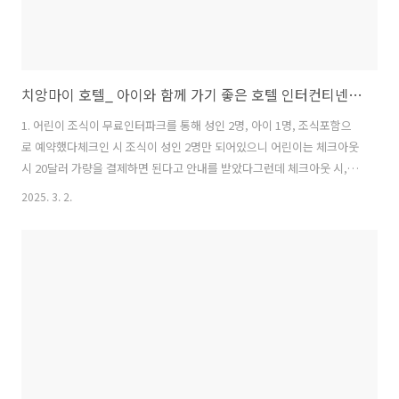
치앙마이 호텔_ 아이와 함께 가기 좋은 호텔 인터컨티넨탈 치앙마이
1. 어린이 조식이 무료인터파크를 통해 성인 2명, 아이 1명, 조식포함으
로 예약했다체크인 시 조식이 성인 2명만 되어있으니 어린이는 체크아웃
시 20달러 가량을 결제하면 된다고 안내를 받았다그런데 체크아웃 시,
추가로 결제할 금액이 없다고 하네? 럭키!조식은 어린이가 좋아할 만한
2025. 3. 2.
음식이 많아서 제일 잘 먹었다.이 전 호텔 나니란드보다 훨씬 맛있다며..
ㅎㅎ 2. 다양한 키즈 프로그램 1층 조식당 옆에 볼풀장이 있는 작은 키
즈 룸이 있는데, 매일 열리는 유무료 액티비티들이 있다.키즈룸 입구에
매일 바뀌는 액티비티 알림판이 있고, 현장에서 직원에게 또는 방에서 전
화로 예약하면 된다. 영어로 수업이 진행될텐데 알아들을까? 궁금했는
데, 선생님이 패드를 써서 한국말로 번역해서 들려줬다고..ㅎㅎㅎ 3. 키
즈풀과 ..