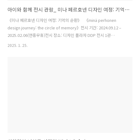
아이와 함께 전시 관람_ 미나 페르호넨 디자인 여정: 기억의 순환 _ DDP 전시 1관
《미나 페르호넨 디자인 여정: 기억의 순환》 《minä perhonen
design journey: the circle of memory》전시 기간: 2024.09.12 –
2025.02.06(연중무휴)전시 장소: 디자인 플라자 DDP 전시 1관
(B2F) 아이와 함께 하는 서울행에서 빠질 수 없는 코스가 동대문 악세사
2025. 1. 25.
리 시장이 되었다.동대문 시장을 가기에 앞서 디자이너의 감성을 충전해
줄 전시,미나 페르호넨(Mina Perhonen)의 “기억의 순환”을 보기 위해
ddp에 먼저 들렀다. 전시를 보기 전에는 미나 페르호넨이 어떤 브랜드
인지 잘 몰랐다.미나 페르호넨은 자연, 시간, 그리고 인간의 감각을 섬세
하게 직조한 디자인으로 잘 알려진 일본의 패션 브랜드이다.찾아보니 도
쿄를 여행하는 사람들이 옷이..