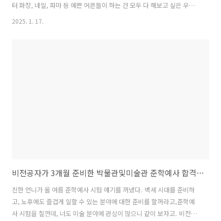
터 화장, 네일, 파마 등 예쁜 어른들이 하는 건 모두 다 해보고 싶은 우리
집 어린이는 다낭에서 네일샵에 다녀왔다는 친구의 말을 듣고 자기도 꼭
2025. 1. 17.
물에서 놀아도 안 지워지는 메니큐어를 발라보고 싶다고 했다집에서는
어린이용 매니큐어만 사주니까 바른지 한시간도 안되면 다 떨어져버리
니까치앙마이 여행 정보를 얻을 때 딸과 함께 네일샵 다녀온 얘기들이 심
심찮게 보여 나도 모르게 적당한 곳을 검색하고 예약해 버렸네 ㅎㅎ
Sayleb by saimaihttps://maps.app.goo.gl/B849zeveLK1vfMjj6?
g_st=ic인스타에서 정보를 찾았고, DM으로 연락했다빠르게 답변..
비전공자가 3개월 준비한 박물관및미술관 준학예사 합격 후기
친한 언니가 올 여름 준학예사 시험 얘기를 꺼냈다. 백세 시대를 준비하
고, 노후에도 즐겁게 일할 수 있는 분야에 대한 준비를 할꺼라고,준학예
사 시험을 칠껀데, 너도 미술 분야에 관심이 많으니 같이 보자고. 비전공