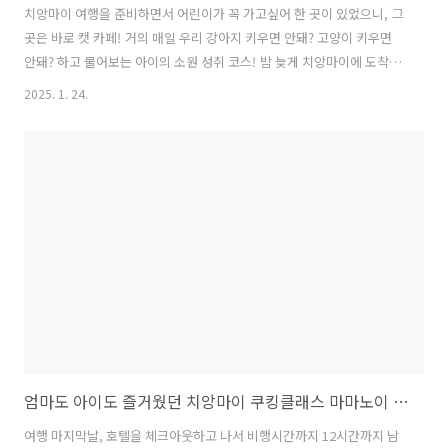
치앙마이 여행을 준비하면서 어린이가 꼭 가고싶어 한 곳이 있었으니, 그
곳은 바로 캣 카페! 거의 매일 우리 강아지 키우면 안돼? 고양이 키우면
안돼? 하고 물어보는 아이의 소원 성취 코스! 밤 늦게 치앙마이에 도착해
서 자고 일어난 다음날, 여행 첫날부터 바로 캣카페 Mali Cat Cafe 로 향
2025. 1. 24.
했다. 카페는 님만해민의 원님만 건물에 있어서 깨끗하고 넓어 쾌적한 환
경이었다. 영업시간:오전 9:00~ 12:00쉬는 날 없음 1시간에 1인당
250바트이고, 음료 한잔을 고를 수 있다. 커피가 꽤 맛있었다. 2시간이면
350바트라 훨씬 가성비가 좋긴 하지만, 두 시간은 좀 지루할 것 같아서
한시간으로 했는데조금만 더 크면 혼자서 2시간도 충분히 잘 있을 것 같
다. 츄르는 하나당 40바트인데 고양이들에게..
엄마도 아이도 즐거웠던 치앙마이 쿠킹클래스 마마노이 Mama Noi
여행 마지막날, 호텔을 체크아웃하고 나서 비행시간까지 12시간까지 남