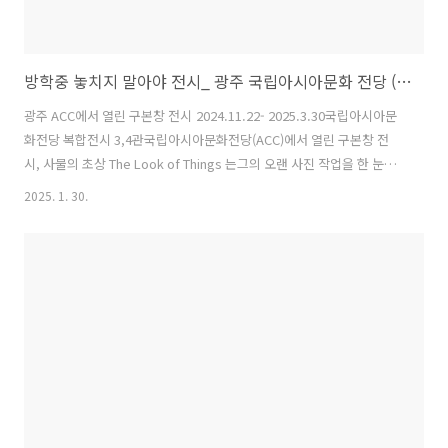
방학중 놓치지 말아야 전시_ 광주 국립아시아문화 전당 (ACC) 구본창 :사물의 초상
광주 ACC에서 열린 구본창 전시 2024.11.22- 2025.3.30국립아시아문
화전당 복합전시 3,4관국립아시아문화전당(ACC)에서 열린 구본창 전
시, 사물의 초상 The Look of Things 는그의 오랜 사진 작업을 한 눈에
조망할 수 있는 자리다. 1부 역사를 품은 사물에 숨결을 입히다2부 일상
2025. 1. 30.
속 사소한 사물을 발견하다3부 구본창의 시선과 마주하다 각 섹션은 그
의 대표작들과 함께 작업 과정 및 철학을 엿볼 수 있도록 기획되었다.지
난 추석 기간에 피카소 전시를 너무 재미있게 봐서 이번 전시도 많은 기
대와 함께 방문했다. 백자(White Porcelain) – 단순함 속의 깊이구본
창의 대표작 중 하나인 백자 시리즈가 전시된 공간이 크게 할애되어 있
다.깨끗한 화이트 톤의 벽면에 걸린 작품..