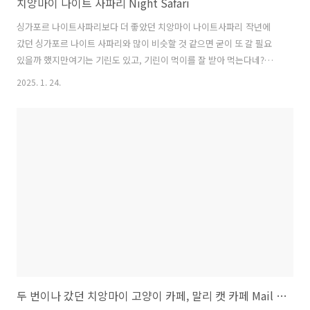
치앙마이 나이트 사파리 Night Safari
싱가포르 나이트사파리보다 더 좋았던 치앙마이 나이트사파리 작년에
갔던 싱가포르 나이트 사파리와 많이 비슷할 것 같으면 굳이 또 갈 필요
있을까 했지만여기는 기린도 있고, 기린이 먹이를 잘 받아 먹는다네?기
린은 못참지 ㅎㅎ현장구매보다 무조건 미리 예약해 가는 편이 저렴하고,
2025. 1. 24.
우리는 클룩을 통해서 표를 예약했다. 클룩으로 입장권 + 픽업/드랍 예
약나이트 사파리가 도심을 벗어난 곳에 있다보니 돌아오는 택시를 잡기
어렵다는 정보를 보고 픽업드랍과 입장권 포함으로 예약하였다클룩 등
으로 찾아보니 당일 예약은 힘들고, 다음날부터 예약이 되었다마이리얼
트립과 kkday 중 클룩이 가장 저렴했다. 성인2명, 어린이 1명 116,200
원에 예약.예약 당일 미리 지정해놨던 탑승 장소를 변경했는데, 클룩 고
객센터에 문의하니 빠..
두 번이나 갔던 치앙마이 고양이 카페, 말리 캣 카페 Mail Cat Cafe & Bar